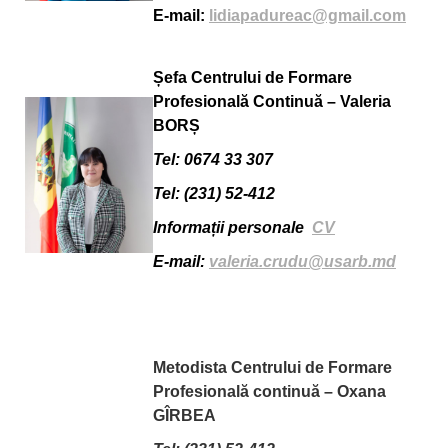
E-mail:
lidiapadureac@gmail.com
Șefa Centrului
de Formare
Profesională Continuă – Valeria
BORȘ
Tel: 0674 33 307
Tel:
(231) 52-412
Informații personale
CV
E-mail:
valeria.crudu@usarb.md
.
.
.
Metodista Centrului de Formare
Profesională continuă – Oxana
GÎRBEA