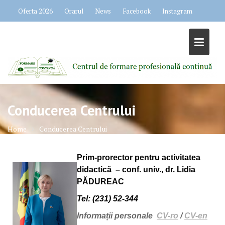
Skip
Oferta 2026
Orarul
News
Facebook
Instagram
to
content
Conducerea Centrului
Home
Conducerea Centrului
Prim-prorector pentru activitatea
didactică – conf. univ., dr.
Lidia
PĂDUREAC
Tel:
(231) 52-344
Informații personale
CV-ro
/
CV-en