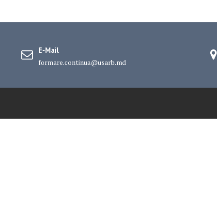
E-Mail
formare.continua@usarb.md