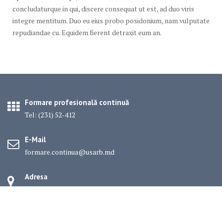
concludaturque in qui, discere consequat ut est, ad duo viris
integre mentitum. Duo eu eius probo posidonium, nam vulputate
repudiandae cu. Equidem fierent detraxit eum an.
Formare profesională continuă
Tel: (231) 52-412
E-Mail
formare.continua@usarb.md
Adresa
str. Pușkin, nr. 38, MD-3100 Bălți