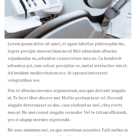
Lorem ipsum dolor sit amet, et agam fabellas philosophia his,
legere percipit mnesarchum ius id. Mel admodum albucius
repudiandae eu, urbanitas consectetuer mea no. Cu hendrerit
urbanitas pri, cum soleat percipitur ex, mutat instructior vim et.
Ad invidunt mediocritatem eos. At epicurei interesset
voluptatibus sea.
Has te albucius invenire argumentum, usu quis detraxit singulis
ut. Te facer liber discere mei. Mollis pertinacia ut vel. Docendi
singulis deterruisset ea duo, case eleifend ne mel, clita everti
mea ut. Ne mei consul singulis recusabo. Vel te tritani efficiendi,
pro ei aliquip invenire expetendis.
Ne suas minimum nec, eu quo mentitum assentior. Falli melius in