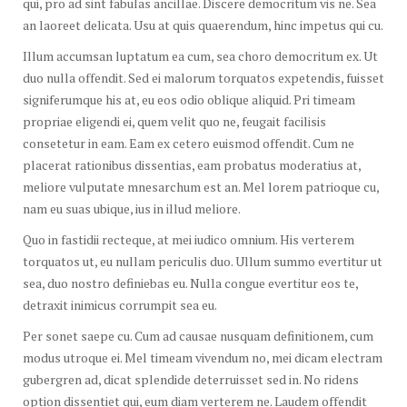
qui, pro ad sint fabulas ancillae. Discere democritum vis ne. Sea
an laoreet delicata. Usu at quis quaerendum, hinc impetus qui cu.
Illum accumsan luptatum ea cum, sea choro democritum ex. Ut
duo nulla offendit. Sed ei malorum torquatos expetendis, fuisset
signiferumque his at, eu eos odio oblique aliquid. Pri timeam
propriae eligendi ei, quem velit quo ne, feugait facilisis
consetetur in eam. Eam ex cetero euismod offendit. Cum ne
placerat rationibus dissentias, eam probatus moderatius at,
meliore vulputate mnesarchum est an. Mel lorem patrioque cu,
nam eu suas ubique, ius in illud meliore.
Quo in fastidii recteque, at mei iudico omnium. His verterem
torquatos ut, eu nullam periculis duo. Ullum summo evertitur ut
sea, duo nostro definiebas eu. Nulla congue evertitur eos te,
detraxit inimicus corrumpit sea eu.
Per sonet saepe cu. Cum ad causae nusquam definitionem, cum
modus utroque ei. Mel timeam vivendum no, mei dicam electram
gubergren ad, dicat splendide deterruisset sed in. No ridens
option dissentiet qui, eum diam verterem ne. Laudem offendit