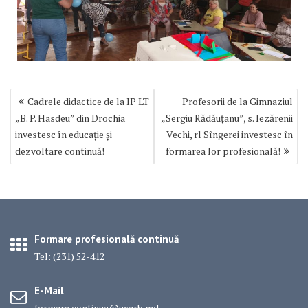
Navigare
Cadrele didactice de la IP LT
Profesorii de la Gimnaziul
în
„B. P. Hasdeu” din Drochia
„Sergiu Rădăuțanu”, s. Iezărenii
articole
investesc în educație și
Vechi, rl Sîngerei investesc în
dezvoltare continuă!
formarea lor profesională!
Formare profesională continuă
Tel: (231) 52-412
E-Mail
formare.continua@usarb.md