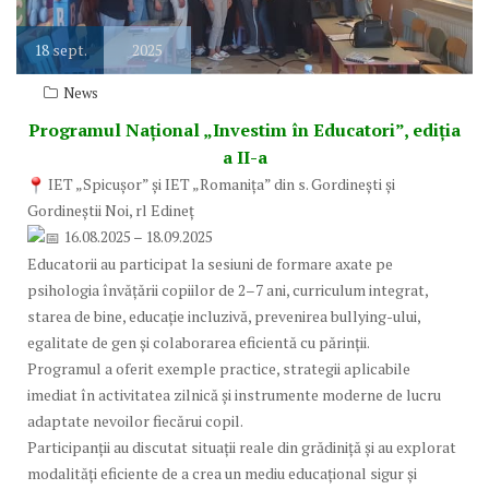
18
sept.
2025
News
Programul Național „Investim în Educatori”, ediția
a II-a
IET „Spicușor” și IET „Romanița” din s. Gordinești și
Gordineștii Noi, rl Edineț
16.08.2025 – 18.09.2025
Educatorii au participat la sesiuni de formare axate pe
psihologia învățării copiilor de 2–7 ani, curriculum integrat,
starea de bine, educație incluzivă, prevenirea bullying-ului,
egalitate de gen și colaborarea eficientă cu părinții.
Programul a oferit exemple practice, strategii aplicabile
imediat în activitatea zilnică și instrumente moderne de lucru
adaptate nevoilor fiecărui copil.
Participanții au discutat situații reale din grădiniță și au explorat
modalități eficiente de a crea un mediu educațional sigur și