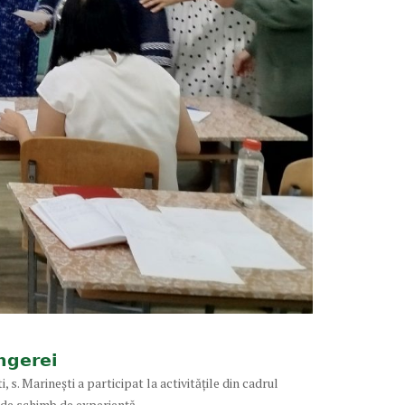
𝗻𝗴𝗲𝗿𝗲𝗶
. Marinești a participat la activitățile din cadrul
 de schimb de experiență.