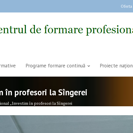
Oferta
rmative
Programe formare continuă
Proiecte națion
 în profesori la Sîngerei
onal „Investim în profesori la Sîngerei