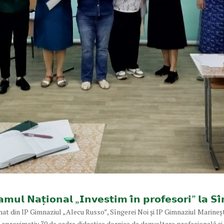
𝗺𝘂𝗹 𝗡𝗮𝘁̦𝗶𝗼𝗻𝗮𝗹 „𝗜𝗻𝘃𝗲𝘀𝘁𝗶𝗺 𝗶̂𝗻 𝗽𝗿𝗼𝗳𝗲𝘀𝗼𝗿𝗶” 𝗹𝗮 𝗦𝗶̂
 din IP Gimnaziul „Alecu Russo”, Sîngerei Noi și IP Gimnaziul Marinești, s
 aproximativ 30 de cadre didactice dornice de dezvoltare profesională și