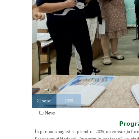
21
sept.
2025
News
𝗣𝗿𝗼𝗴𝗿
În perioada august-septembrie 2025, un consorțiu format
Programului Național „Investim în profesori”, reunind