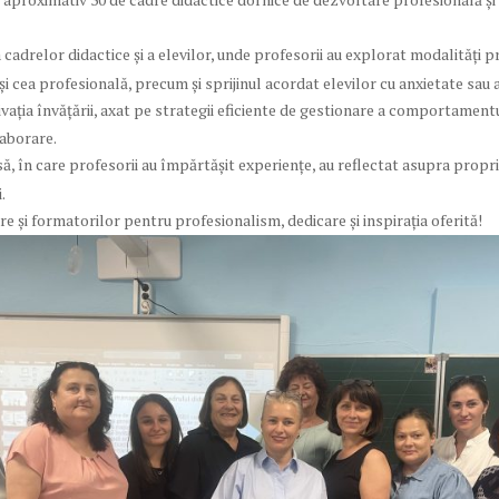
adrelor didactice și a elevilor, unde profesorii au explorat modalități pr
i cea profesională, precum și sprijinul acordat elevilor cu anxietate sau a
ția învățării, axat pe strategii eficiente de gestionare a comportamentul
laborare.
, în care profesorii au împărtășit experiențe, au reflectat asupra propriil
.
 și formatorilor pentru profesionalism, dedicare și inspirația oferită!