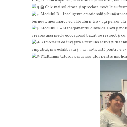
Cele mai solicitate și apreciate module au fost:
Modulul D – Inteligența emoțională și bunăstarea c
burnout, menținerea echilibrului între viața personală ș
Modulul E – Managementul clasei de elevi și motiva
crearea unui mediu educațional bazat pe respect și co
Atmosfera de învățare a fost una activă și deschisă
empatică, mai echilibrată și mai motivantă pentru elevi
Mulțumim tuturor participanților pentru implicare