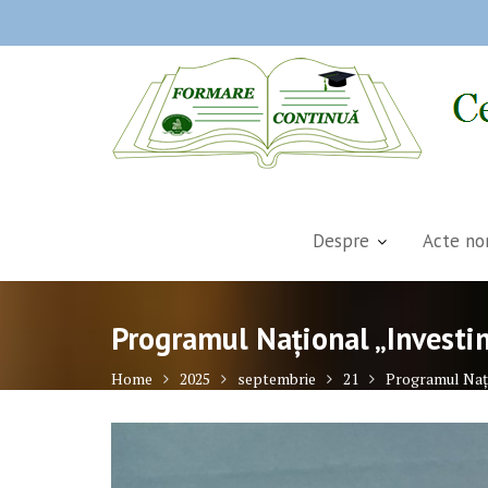
Skip
to
content
Despre
Acte no
Programul Național „Investim
Home
2025
septembrie
21
Programul Nați