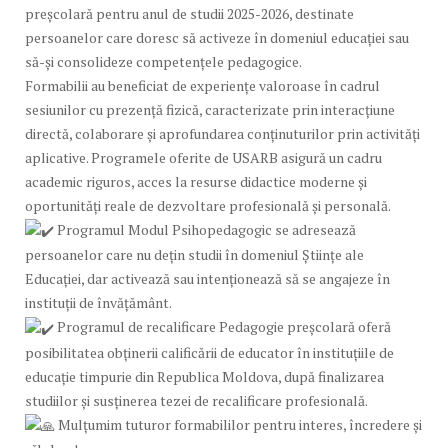
preșcolară pentru anul de studii 2025-2026, destinate
persoanelor care doresc să activeze în domeniul educației sau
să-și consolideze competențele pedagogice.
Formabilii au beneficiat de experiențe valoroase în cadrul
sesiunilor cu prezență fizică, caracterizate prin interacțiune
directă, colaborare și aprofundarea conținuturilor prin activități
aplicative. Programele oferite de USARB asigură un cadru
academic riguros, acces la resurse didactice moderne și
oportunități reale de dezvoltare profesională și personală.
Programul Modul Psihopedagogic se adresează
persoanelor care nu dețin studii în domeniul Științe ale
Educației, dar activează sau intenționează să se angajeze în
instituții de învățământ.
Programul de recalificare Pedagogie preșcolară oferă
posibilitatea obținerii calificării de educator în instituțiile de
educație timpurie din Republica Moldova, după finalizarea
studiilor și susținerea tezei de recalificare profesională.
Mulțumim tuturor formabililor pentru interes, încredere și