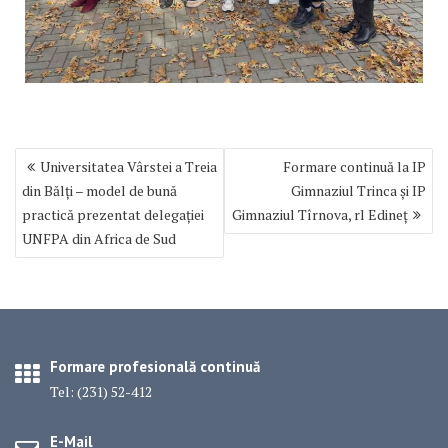
Navigare
Universitatea Vârstei a Treia
Formare continuă la IP
în
din Bălți – model de bună
Gimnaziul Trinca și IP
articole
practică prezentat delegației
Gimnaziul Tîrnova, rl Edineț
UNFPA din Africa de Sud
Formare profesională continuă
Tel: (231) 52-412
E-Mail