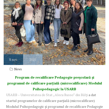
8
nov.
2025
News
Program de recalificare Pedagogie preșcolară și
programul de calificare parțială (microcalificare) Modulul
Psihopedagogic la USARB
USARB – Universitatea de Stat „Alecu Russo” din Bălți
a dat
startul programelor de calificare parțială (microcalificare)
Modulul Psihopedagogic și programul de recalificare Pedagogie