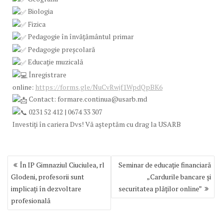
Biologia
Fizica
Pedagogie în învățământul primar
Pedagogie preșcolară
Educație muzicală
Înregistrare
online:
https://forms.gle/NuCvRwjf1WpdQpBK6
Contact: formare.continua@usarb.md
0231 52 412 | 0674 33 307
Investiți în cariera Dvs! Vă așteptăm cu drag la USARB
Navigare
În IP Gimnaziul Ciuciulea, rl
Seminar de educație financiară
în
Glodeni, profesorii sunt
„Cardurile bancare și
articole
implicați în dezvoltare
securitatea plăților online”
profesională