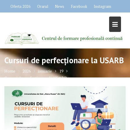
Skip
Oferta 2026
Orarul
News
Facebook
Instagram
to
content
Cursuri de perfecționare la USARB
Home
2026
ianuarie
19
Cursuri de perfecționare la USARB