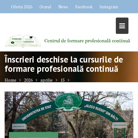
Skip
Oferta 2026
Orarul
News
Facebook
Instagram
to
content
Înscrieri deschise la cursurile de
formare profesională continuă
Home
2026
aprilie
15
Înscrieri deschise la cursurile de formare profesională continuă