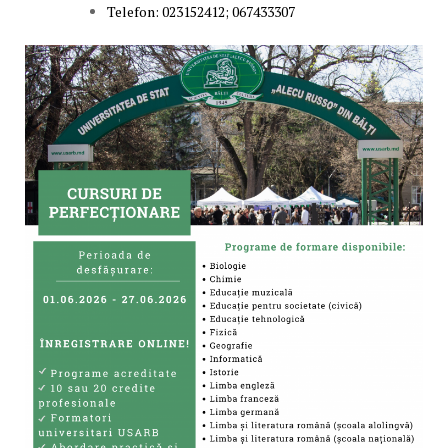
Telefon: 023152412; 067433307