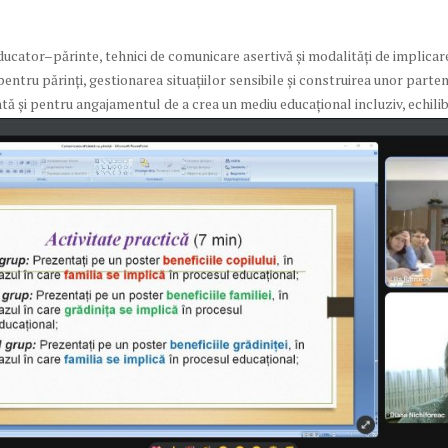
cator–părinte, tehnici de comunicare asertivă și modalități de implicare 
entru părinți, gestionarea situațiilor sensibile și construirea unor parte
ă și pentru angajamentul de a crea un mediu educațional incluziv, echilib