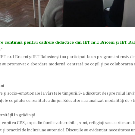
 continuă pentru cadrele didactice din IET nr.1 Briceni și IET Bal
i”
 IET nr.1 Briceni și IET Balasinești au participat la un program intensiv 
e au promovat o abordare modernă, centrată pe copil și pe colaborarea efi
ani
e și socio-emoționale la vârstele timpurii. S-a discutat despre rolul învăță
e copilului cu realitatea din jur. Educatorii au analizat modalități de stimu
sității în grădiniță
copii cu CES, copii din familii vulnerabile, romi, refugiați sau cu ritmuri di
at și practici de incluziune autentică. Discuțiile au evidențiat necesitatea