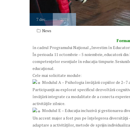
7
dec.
2025
News
Formare
în cadrul Programului Național „Investim în Educator
În perioada 11 octombrie – 5 noiembrie, educatorii din
competențelor esențiale în educația timpurie. Sesiunil
educațional.
Cele mai solicitate module:
Modulul A – Psihologia învățării copiilor de 2–7 
Participanții au explorat specificul dezvoltării cognitiv
învățării integrate ca modalitate de a conecta experiențel
activitățile zilnice.
Modulul E – Educația incluzivă și gestionarea diver
Un accent major a fost pus pe înțelegerea diversității – 
adaptare a activităților, metode de sprijin individualiz