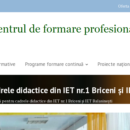
Oferta
rmative
Programe formare continuă
Proiecte națion
le didactice din IET nr.1 Briceni și 
pentru cadrele didactice din IET nr.1 Briceni și IET Balasinești