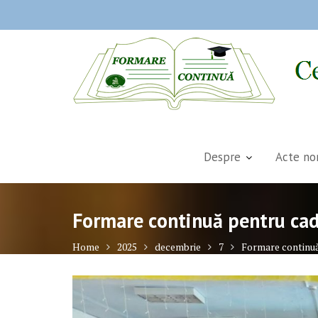
Skip
to
content
Despre
Acte no
Formare continuă pentru cadre
Home
2025
decembrie
7
Formare continuă 