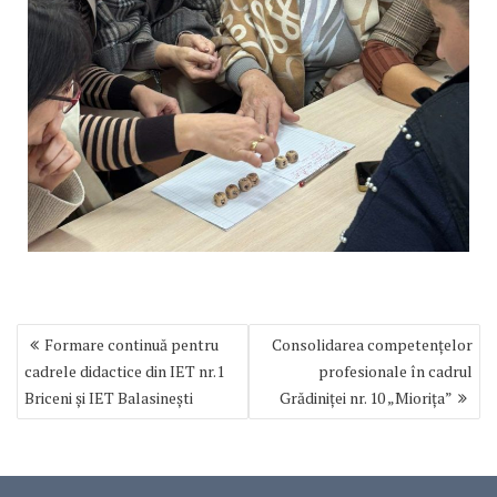
Navigare
Formare continuă pentru
Consolidarea competențelor
în
cadrele didactice din IET nr.1
profesionale în cadrul
articole
Briceni și IET Balasinești
Grădiniței nr. 10 „Miorița”