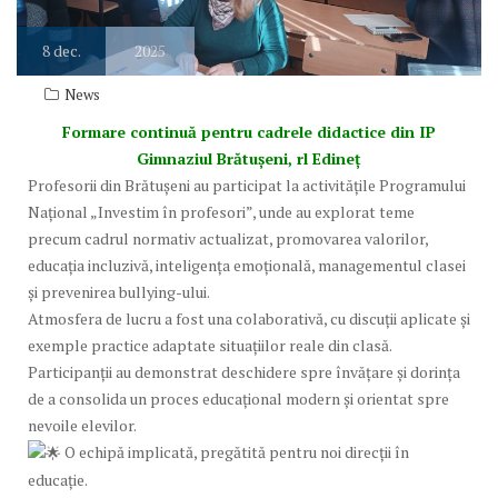
8
dec.
2025
News
Formare continuă pentru cadrele didactice din IP
Gimnaziul Brătușeni, rl Edineț
Profesorii din Brătușeni au participat la activitățile Programului
Național „Investim în profesori”, unde au explorat teme
precum cadrul normativ actualizat, promovarea valorilor,
educația incluzivă, inteligența emoțională, managementul clasei
și prevenirea bullying-ului.
Atmosfera de lucru a fost una colaborativă, cu discuții aplicate și
exemple practice adaptate situațiilor reale din clasă.
Participanții au demonstrat deschidere spre învățare și dorința
de a consolida un proces educațional modern și orientat spre
nevoile elevilor.
O echipă implicată, pregătită pentru noi direcții în
educație.