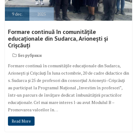
9
dec.
2025
Formare continuă în comunitățile
educaționale din Sudarca, Arionești și
Crișcăuți
Без рубрики
Formare continuă în comunitățile educaționale din Sudarca,
Arionești și Crișcăuți În luna octombrie, 20 de cadre didactice din
s. Sudarca și 25 de profesori din consorțiul Arionești–Crișcăuți
au participat la Programul Național „Investim în profesori”,
într-un parcurs de învățare dedicat îmbunătățirii practicilor
educaționale. Cel mai mare interes l-au avut Modulul B –
Promovarea valorilor în…
Read More