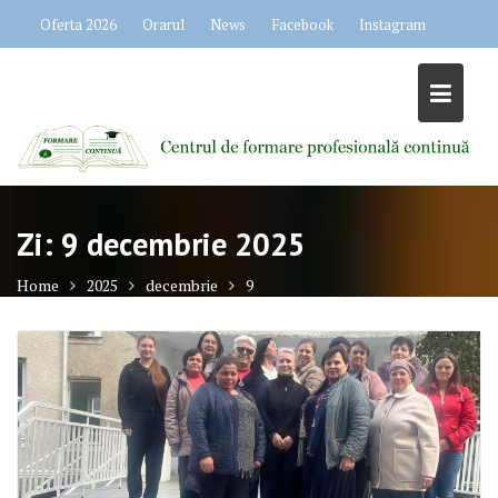
Skip
Oferta 2026
Orarul
News
Facebook
Instagram
to
content
Zi:
9 decembrie 2025
Home
2025
decembrie
9