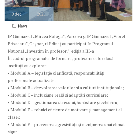
9
dec.
2025
News
IP Gimnaziul „Mircea Bologa”, Parcova și IP Gimnaziul „Viorel
Prisacaru”, Gașpar, rl Edineț au participat în Programul
Național „Investim în profesori”, ediția a III-a
În cadrul programului de formare, profesorii celor două
instituții au explorat:
• Modulul A – legislație clarificată, responsabilități
profesionale actualizate;
• Modulul B – dezvoltarea valorilor și a culturii instituționale;
• Modulul C – incluziune reală și adaptări curriculare;
• Modulul D – gestionarea stresului, bunăstare și echilibru;
• Modulul E – tehnici eficiente de motivare și management al
clasei;
• Modulul F – prevenirea agresivității și menținerea unui climat
sigur.