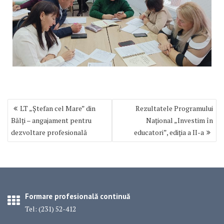
Navigare
LT „Ștefan cel Mare” din
Rezultatele Programului
în
Bălți – angajament pentru
Național „Investim în
articole
dezvoltare profesională
educatori”, ediția a II-a
Formare profesională continuă
Tel: (231) 52-412