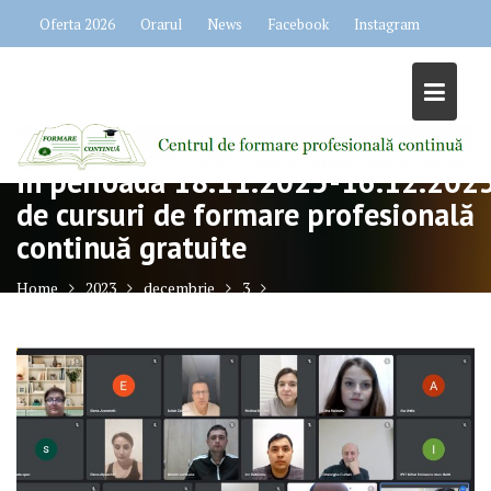
Skip
Oferta 2026
Orarul
News
Facebook
Instagram
to
content
În perioada 18.11.2023-16.12.202
de cursuri de formare profesională
continuă gratuite
Home
2023
decembrie
3
În perioada 18.11.2023-16.12.2023 de cursuri de formare profesională
continuă gratuite